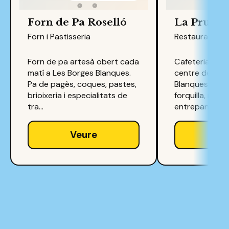
Forn de Pa Roselló
La Pruna
Forn i Pastisseria
Restauració
Forn de pa artesà obert cada
Cafeteria i res
matí a Les Borges Blanques.
centre de Les
Pa de pagès, coques, pastes,
Blanques. Esm
brioixeria i especialitats de
forquilla, menú
tra…
entrepans, ca
Veure
Ve