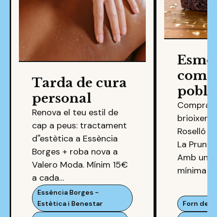
Esmo
compl
Tarda de cura
poble
personal
Compra e
Renova el teu estil de
brioixeria
cap a peus: tractament
Roselló i 
d''estètica a Essència
La Pruna (
Borges + roba nova a
Amb una
Valero Moda. Mínim 15€
mínima d
a cada…
Essència Borges -
Estètica i Benestar
Forn de P