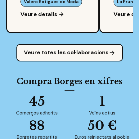
Valero Botigues de Moda
La Pruna
Veure detalls →
Veure de
Veure totes les col·laboracions
Compra Borges en xifres
45
1
Comerços adherits
Veïns actius
88
50 €
Borgetes repartits
Euros reinjectats al poble