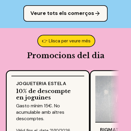
Veure tots els comerços
Promocions del dia
JOGUETERIA ESTELA
-10.00%
10% de descompte
en joguines
Gasto mínim 15€. No
acumulable amb altres
descomptes.
BIGMAT NIC
Vàlid fins el :date 21/10/2026