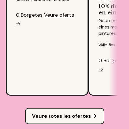
10% de de
en eines i
0 Borgetes
Veure oferta
Gasto mínim 5
→
eines manuals,
pintures.
Vàlid fins el :da
0 Borgetes
→
Veure totes les ofertes